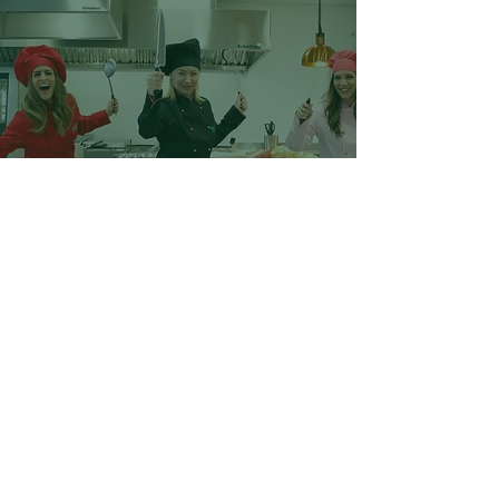
Vuoi saperne di più?
Saremo lieti di rispondere a tutte le
tue domande!