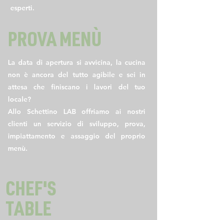
esperti.
PROVA MENÙ
La data di apertura si avvicina, la cucina
non è ancora del tutto agibile e sei in
attesa che finiscano i lavori del tuo
locale?
Allo Schettino LAB offriamo ai nostri
clienti un servizio di sviluppo, prova,
impiattamento e assaggio del proprio
menù.
CHEF'S
TABLE